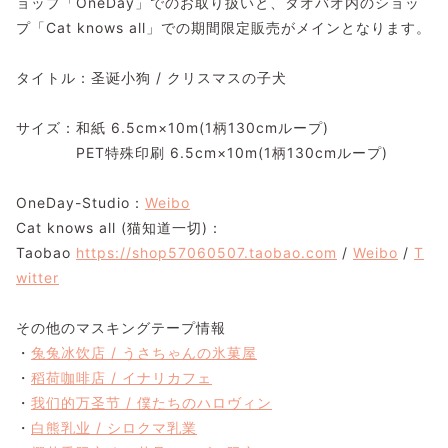
ョップ「OneDay」でのお取り扱いと、タオバオ内のショッ
プ「Cat knows all」での期間限定販売がメインとなります。
タイトル：圣诞小狗 / クリスマスの子犬
サイズ：和紙 6.5cm×10m(1柄130cmループ)
PET特殊印刷 6.5cm×10m(1柄130cmループ)
OneDay-Studio：
Weibo
Cat knows all (猫知道一切)：
Taobao
https://shop57060507.taobao.com
/
Weibo
/
T
witter
その他のマスキングテープ情報
・
兔兔冰饮店 / うさちゃんの氷菓屋
・
稻荷咖啡店 / イナリカフェ
・
我们的万圣节 / 僕たちのハロヴィン
・
白熊乳业 / シロクマ乳業