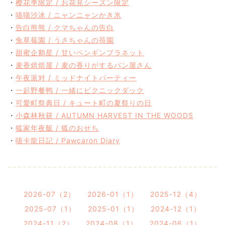
・
樱花季限定 / お花見シーズン限定
・
喵喵沙冰 / ニャンニャンかき氷
・
告白熊熊 / クマちゃんの告白
・
兔草莓園 / うさちゃんの苺園
・
甜蜜企鹅星 / 甘いペンギンプラネット
・
麦香烘焙屋 / 麦の香りがするパン屋さん
・
午夜派对 / ミッドナイトパーティー
・
一起野餐鸭 / 一緒にピクニックダック
・
可愛町祭典日 / キュート町の夏祭りの日
・
小森林秋获 / AUTUMN HARVEST IN THE WOODS
・
狐家年夜飯 / 狐のおせち
・
喵卡龍日記 / Pawcaron Diary
2026-07（2）
2026-01（1）
2025-12（4）
2025-07（1）
2025-01（1）
2024-12（1）
2024-11（2）
2024-08（1）
2024-06（1）