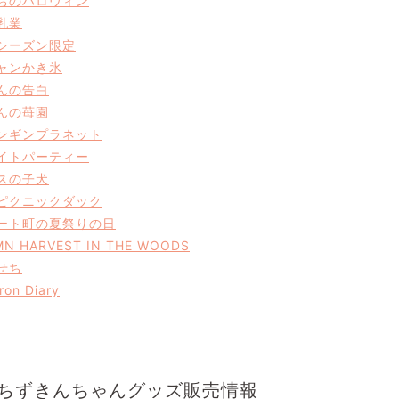
たちのハロヴィン
乳業
見シーズン限定
ニャンかき氷
ゃんの告白
ゃんの苺園
ペンギンプラネット
ナイトパーティー
マスの子犬
にピクニックダック
ュート町の夏祭りの日
N HARVEST IN THE WOODS
せち
on Diary
ちずきんちゃんグッズ販売情報