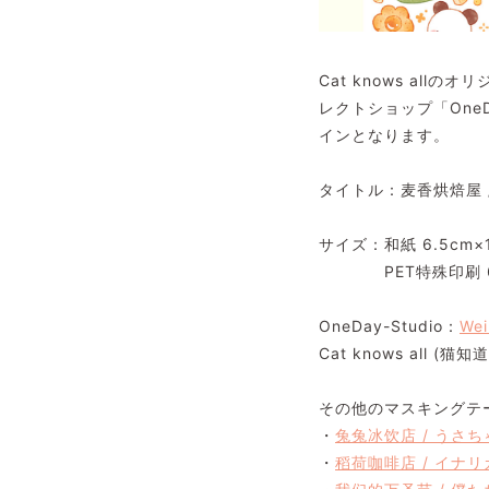
Cat knows a
レクトショップ「OneD
インとなります。
タイトル：麦香烘焙屋 
サイズ：和紙 6.5cm×
PET特殊印刷 6.5c
OneDay-Studio：
Wei
Cat knows all (猫
その他のマスキングテ
・
兔兔冰饮店 / うさ
・
稻荷咖啡店 / イナ