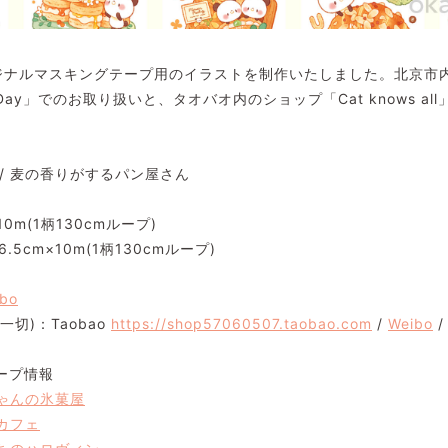
llのオリジナルマスキングテープ用のイラストを制作いたしました。北京
ay」でのお取り扱いと、タオバオ内のショップ「Cat knows a
/ 麦の香りがするパン屋さん
10m(1柄130cmループ)
m×10m(1柄130cmループ)
bo
知道一切)：Taobao
https://shop57060507.taobao.com
/
Weibo
ープ情報
ちゃんの氷菓屋
リカフェ