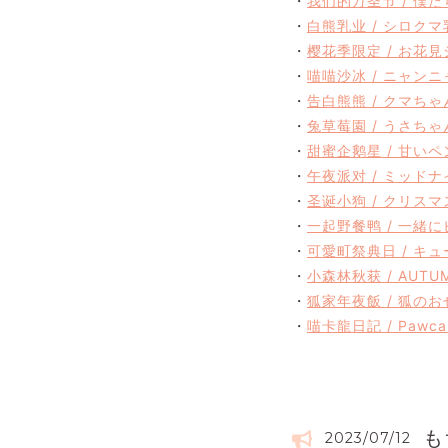
・
我们的万圣节 / 僕
・
白熊乳业 / シロクマ
・
樱花季限定 / お花
・
喵喵沙冰 / ニャン
・
告白熊熊 / クマち
・
兔草莓園 / うさち
・
甜蜜企鹅星 / 甘い
・
午夜派对 / ミッド
・
圣诞小狗 / クリス
・
一起野餐鸭 / 一緒
・
可愛町祭典日 / キ
・
小森林秋获 / AUTUM
・
狐家年夜飯 / 狐のお
・
喵卡龍日記 / Pawcar
も
2023/07/12