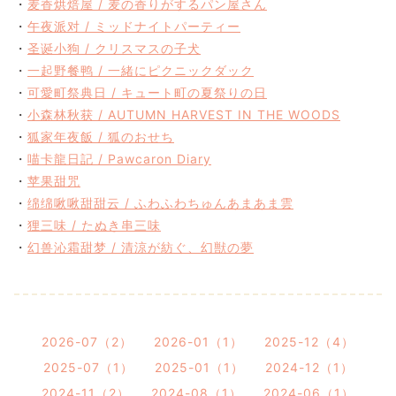
・
麦香烘焙屋 / 麦の香りがするパン屋さん
・
午夜派对 / ミッドナイトパーティー
・
圣诞小狗 / クリスマスの子犬
・
一起野餐鸭 / 一緒にピクニックダック
・
可愛町祭典日 / キュート町の夏祭りの日
・
小森林秋获 / AUTUMN HARVEST IN THE WOODS
・
狐家年夜飯 / 狐のおせち
・
喵卡龍日記 / Pawcaron Diary
・
苹果甜咒
・
绵绵啾啾甜甜云 / ふわふわちゅんあまあま雲
・
狸三味 / たぬき串三味
・
幻兽沁霜甜梦 / 清涼が紡ぐ、幻獣の夢
2026-07（2）
2026-01（1）
2025-12（4）
2025-07（1）
2025-01（1）
2024-12（1）
2024-11（2）
2024-08（1）
2024-06（1）