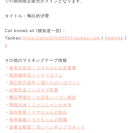
での期間限定販売がメインとなります。
タイトル：獨白的汐聲
Cat knows all (猫知道一切)：
Taobao
https://shop57060507.taobao.com
/
Rednote
/
X
その他のマスキングテープ情報
・
兔兔冰饮店 / うさちゃんの氷菓屋
・
稻荷咖啡店 / イナリカフェ
・
我们的万圣节 / 僕たちのハロヴィン
・
白熊乳业 / シロクマ乳業
・
樱花季限定 / お花見シーズン限定
・
喵喵沙冰 / ニャンニャンかき氷
・
告白熊熊 / クマちゃんの告白
・
兔草莓園 / うさちゃんの苺園
・
甜蜜企鹅星 / 甘いペンギンプラネット